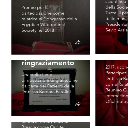
scientifico
della Soci
Premio per la
Turca. Il p
partecipazione come
dalle mani
relatrice al Congresso della
Presidente
Egyptian Vitreoretinal
1° Reu
Sevid Arsi
Society nel 2018
Cienti
Intern
Targa di
Oftal
ringraziamento
2017, rico
Partecipaz
Una delle tante
Dott.ssa Ba
dimostrazioni di gratitudine
come Relatr
da parte dei Pazienti della
Reuniao Cie
Dott.ssa Barbara Parolini
Internacio
Club Brescia
Oftalmolo
"Vittoria Alata"
Serata al Rotary Club di
Brescia come Ospite