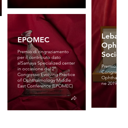
Lebane
EPOMEC
Ophtha
Premio di ringraziamento
Society
per il contributo dato
alSamaya Specialized center
Premio come 
in occasione del 2°
Congresso d
Congresso Evolving Practice
Ophthalmolog
of Ophthalmology Middle
ne 2019
East Conference (EPOMEC)