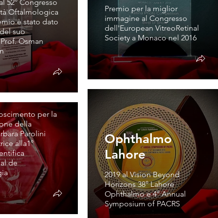
 al 52° Congresso
Premio per la miglior
età Oftalmologica
immagine al Congresso
remio è stato dato
dell'European VitreoRetinal
 del suo
Society a Monaco nel 2016
 Prof. Osman
niao
an
fica
acional de
mologia
noscimento per la
ione della
rbara Parolini
Ophthalmo
ice alla1°
Lahore
ntifica
nal de
gia
2019 al Vision Beyond
Horizons 38° Lahore
Ophthalmo e 4° Annual
Symposium of PACRS