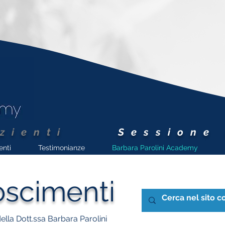
zienti
Sessione
enti
Testimonianze
Barbara Parolini Academy
oscimenti
della Dott.ssa Barbara Parolini