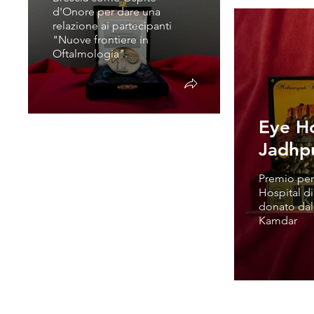
d'Onore per dare una
relazione ai partecipanti
"Nuove frontiere in
Oftalmologia".
Eye Ho
Jadhp
Premio per 
Hospital di
donato dal
Kamdar