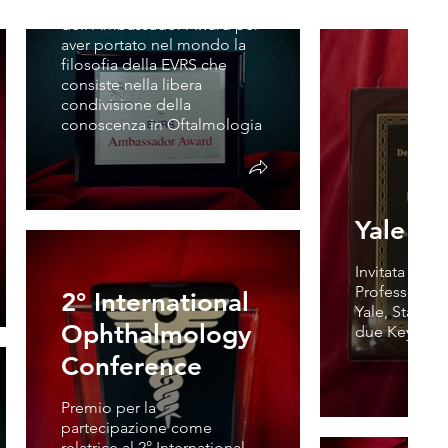
Dottoressa Parolini
dell'Ambassador Award per
aver portato nel mondo la
filosofia della EVRS che
consiste nella libera
condivisione della
conoscenza in Oftalmologia
Yale Un
Invitata come
Professor all'
2° International
Yale, Stati Un
Ophthalmology
due Keynote 
Conference
Premio per la
EVRS
partecipazione come
relatrice al 2° International