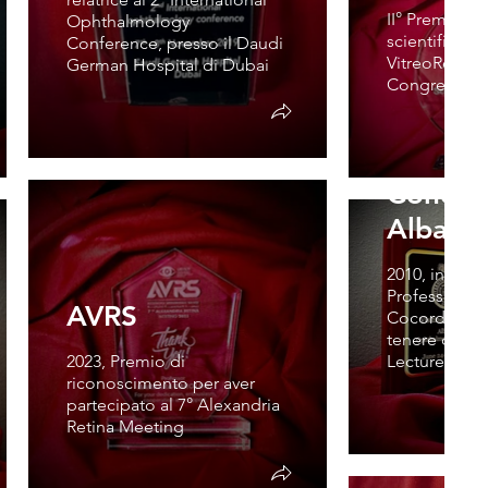
II° Premio per
Ophthalmology
scientifico a
Conference, presso il Daudi
VitreoRetinal
German Hospital di Dubai
Congress
Univers
Concor
Albania
2010, invitat
Professor all
AVRS
Cocordie di 
tenere due 
2023, Premio di
Lectures
riconoscimento per aver
partecipato al 7° Alexandria
Retina Meeting