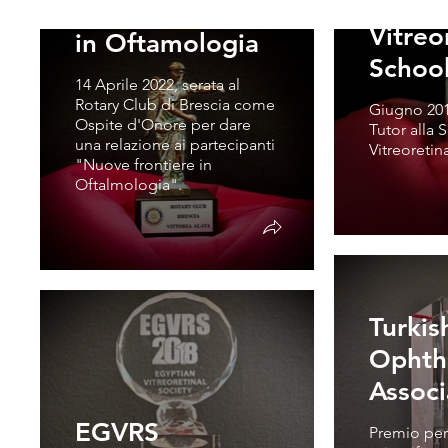
Thessa
Nuove frontiere
Vitreo
in Oftamologia
Schoo
14 Aprile 2022, serata al
Rotary Club di Brescia come
Giugno 201
Ospite d'Onore per dare
Tutor alla 
una relazione ai partecipanti
Vitreoretin
"Nuove frontiere in
Oftalmologia".
Turkis
Ophth
Assoc
EGVRS
Premio per 