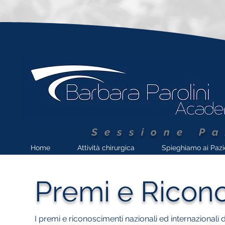
Sessione Pa
Home
Attività chirurgica
Spieghiamo ai Pazi
Premi e Ricon
I premi e riconoscimenti nazionali ed internazionali 