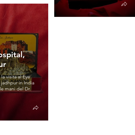
spital,
ur
la visita al Eye
 jadhpur in India
le mani del Dr.