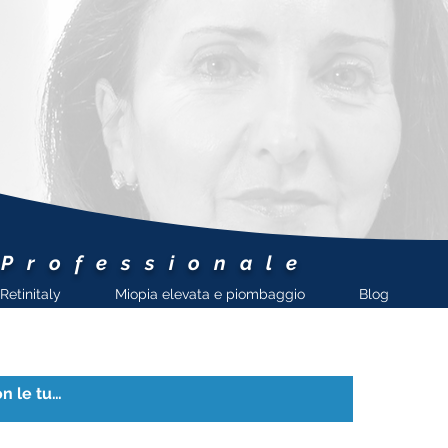
 Professionale
Retinitaly
Miopia elevata e piombaggio
Blog
European
VitreoRetinal
Society
La European VitreoRetinal
Society Ha insignito la