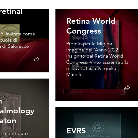
loniki
retinal
l
Retina World
Congress
5, invitata come
Scuola di
Premio per la Miglior
a di Salonicco
Imagine dell'Anno 2022
insignito dal Retina World
Congress. Vinto assiema alla
mia Ortottista Veronika
Matello
h
almology
iaton
EVRS
il contributo