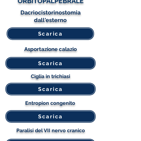
ORBITOPALPEBRALE
Dacriocistorinostomia
dall'esterno
Scarica
Asportazione calazio
Scarica
Ciglia in trichiasi
Scarica
Entropion congenito
Scarica
Paralisi del VII nervo cranico