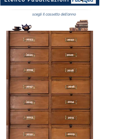
scegli Il cassetto dell'anno
2023
2022
2021
2020
2019
2018
2017
2016
2014
2015
2013
2011
2009
2010