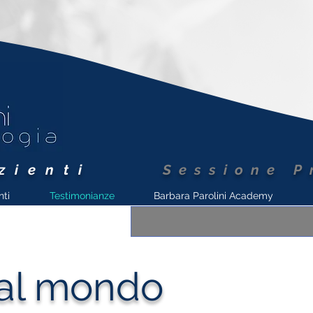
zienti
Sessione P
nti
Testimonianze
Barbara Parolini Academy
dal mondo