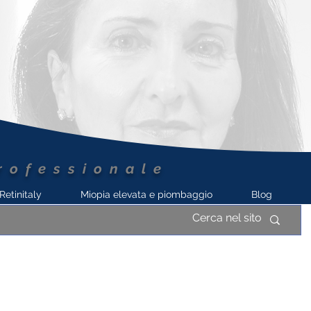
rofessionale
Retinitaly
Miopia elevata e piombaggio
Blog