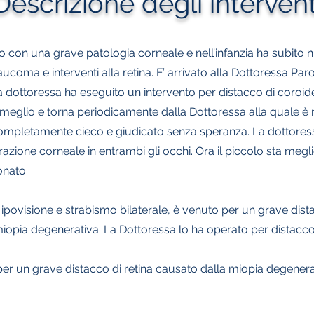
Descrizione degli intervent
to con una grave patologia corneale e nell’infanzia ha subito 
aucoma e interventi alla retina.
E’ arrivato alla Dottoressa Pa
a dottoressa ha eseguito un intervento per distacco di coroide,
ta meglio e torna periodicamente dalla Dottoressa alla quale è
completamente cieco e giudicato senza speranza.
La dottores
orazione corneale in entrambi gli occhi. Ora il piccolo sta meg
onato.
ipovisione e strabismo bilaterale, è venuto per un grave dist
iopia degenerativa. La Dottoressa lo ha operato per distacco 
 per un grave distacco di retina causato dalla miopia degenera