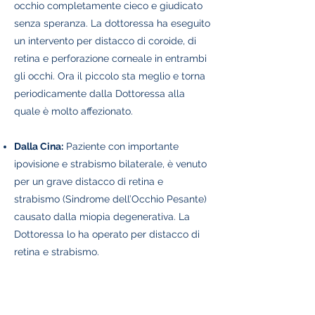
occhio completamente cieco e giudicato
senza speranza.
La dottoressa ha eseguito
un intervento per distacco di coroide, di
retina e perforazione corneale in entrambi
gli occhi. Ora il piccolo sta meglio e torna
periodicamente dalla Dottoressa alla
quale è molto affezionato.
Dalla Cina:
Paziente con importante
ipovisione e strabismo bilaterale, è venuto
per un grave distacco di retina e
strabismo (Sindrome dell’Occhio Pesante)
causato dalla miopia degenerativa. La
Dottoressa lo ha operato per distacco di
retina e strabismo.
Dalla Malesia
: la Paziente è venuta per un
grave distacco di retina causato dalla