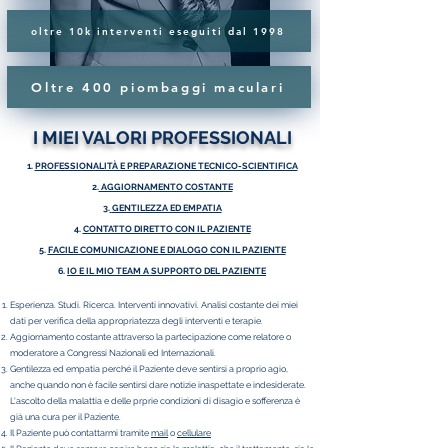
oltre 10k interventi eseguiti dal 1998
Oltre 400 piombaggi maculari
I MIEI VALORI PROFESSIONALI
1.
PROFESSIONALITÀ E PREPARAZIONE TECNICO-SCIENTIFICA
2.
AGGIORNAMENTO COSTANTE
3.
GENTILEZZA ED EMPATIA
4.
CONTATTO DIRETTO CON IL PAZIENTE
5.
FACILE COMUNICAZIONE E DIALOGO CON IL PAZIENTE
6.
IO E IL MIO TEAM A SUPPORTO DEL PAZIENTE
Esperienza. Studi. Ricerca. Interventi innovativi. Analisi costante dei miei
dati per verifica della appropriatezza degli interventi e terapie.
Aggiornamento costante attraverso la partecipazione come relatore o
moderatore a Congressi Nazionali ed Internazionali.
Gentilezza ed empatia perché il Paziente deve sentirsi a proprio agio,
anche quando non è facile sentirsi dare notizie inaspettate e indesiderate.
L'ascolto della malattia e delle prprie condizioni di disagio e sofferenza è
già una cura per il Paziente.
Il Paziente può contattarmi tramite
mail
o
cellulare