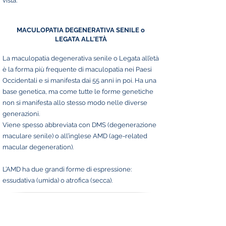
vista.
MACULOPATIA DEGENERATIVA SENILE o
LEGATA ALL'ETÀ
La maculopatia degenerativa senile o Legata all’età
è la forma più frequente di maculopatia nei Paesi
Occidentali e si manifesta dai 55 anni in poi. Ha una
base genetica, ma come tutte le forme genetiche
non si manifesta allo stesso modo nelle diverse
generazioni.
Viene spesso abbreviata con DMS (degenerazione
maculare senile) o all’inglese AMD (age-related
macular degeneration).
L’AMD ha due grandi forme di espressione:
essudativa (umida) o atrofica (secca).
MACULOPATIA UMIDA
La maculopatia senile umida,