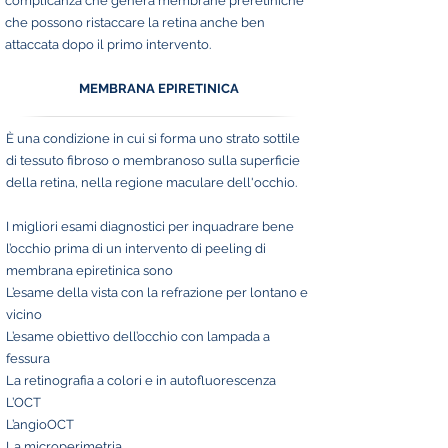
complicanza che genera membrane preretiniche
che possono ristaccare la retina anche ben
attaccata dopo il primo intervento.
MEMBRANA EPIRETINICA
È una condizione in cui si forma uno strato sottile
di tessuto fibroso o membranoso sulla superficie
della retina, nella regione maculare dell'occhio.
I migliori esami diagnostici per inquadrare bene
l’occhio prima di un intervento di peeling di
membrana epiretinica sono
L’esame della vista con la refrazione per lontano e
vicino
L’esame obiettivo dell’occhio con lampada a
fessura
La retinografia a colori e in autofluorescenza
L’OCT
L’angioOCT
La microperimetria