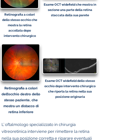
Esame OCT widefield che mostra in
sezione una parte della retina
Retinografia a colori
staccata dalla sua parete
dello stesso occhio che
mostra la retina
accollata dopo
intervento chirurgico
Esame OCT widefield dello stesso
occhio dopo intervento chirurgico
Retinografia a colori
che riporta la retina nella sua
dell’occhio destro dello
posizione originaria
stesso paziente, che
mostra un distacco di
retina inferiore
L’ oftalmologo specializzato in chirurgia
vitreoretinica interviene per rimettere la retina
nella sua posizione corretta e riparare eventuali