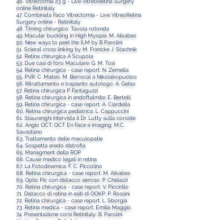
46. Vitrectomia 23 g - Live VitreoRetina Surgery
online Retinitaly
47. Combinata Faco Vitrectomia - Live VitreoRetina
Surgery online - Retinitaly
48. Timing chirurgico: Tavola rotonda
49. Macular buckling in High Myopia: M. Alkabes
50. New ways to peel the ILM by B Parolini
51. Scleral cross linking by M. Francke J. Stachnik
52. Retina chirurgica A Scupola
53. Due casi di foro Maculare: G. M. Tosi
54. Retina chirurgica - case report: N. Zemella
55. PVR: C. Mateo, M. Berrocal a Nikolakopuolos
56. Ritrattamento e trapianto autologo: A. Gelso
57. Retina chirurgica P Fantaguzzi
58. Retina chirurgica in endoftalmite: E. Bertelli
59. Retina chirurgica - case report: A. Ciardella
​60. Retina chirurgica pediatrica: L. Cappuccini
61. Staurenghi intervista il Dr. Lutty sulla coroide
62. Angio OCT, OCT En Face e imaging: M.C.
Savastano
63. Trattamento delle maculopatie
64. Sospetta eredo distrofia
65. Managment della ROP
66. Cause medico legali in retina
67. La Fotodinamica: F. C. Piccolino
68. Retina chirurgica - case report: M. Alkabes
69. Optic Pic con distacco sieroso: P. Chelazzi
70. Retina chirurgica - case report: V. Piccirillo
71. Distacco di retina in esiti di OOKP: P. Rossini
72. Retina chirurgica - case report: L. Sborgia
73. Retina medica - case report: Emilia Maggio
74. Presentazione corsi Retinitaly: B. Parolini