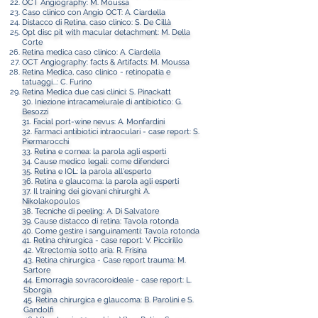
OCT Angiography: M. Moussa
Caso clinico con Angio OCT: A. Ciardella
Distacco di Retina, caso clinico: S. De Cillà
Opt disc pit with macular detachment: M. Della
Corte
Retina medica caso clinico: A. Ciardella
OCT Angiography: facts & Artifacts: M. Moussa
Retina Medica, caso clinico - retinopatia e
tatuaggi...: C. Furino
Retina Medica due casi clinici: S. Pinackatt
30. Iniezione intracamelurale di antibiotico: G.
Besozzi
31. Facial port-wine nevus: A. Monfardini
32. Farmaci antibiotici intraoculari - case report: S.
Piermarocchi
33. Retina e cornea: la parola agli esperti
34. Cause medico legali: come difenderci
35. Retina e IOL: la parola all'esperto
36. Retina e glaucoma: la parola agli esperti
37. Il training dei giovani chirurghi: A.
Nikolakopoulos
38. Tecniche di peeling: A. Di Salvatore
39. Cause distacco di retina: Tavola rotonda
40. Come gestire i sanguinamenti: Tavola rotonda
41. Retina chirurgica - case report: V. Piccirillo
42. Vitrectomia sotto aria: R. Frisina
43. Retina chirurgica - Case report trauma: M.
Sartore
44.
Emorragia sovracoroideale - case report: L.
Sborgia
45. Retina chirurgica e glaucoma: B. Parolini e S.
Gandolfi