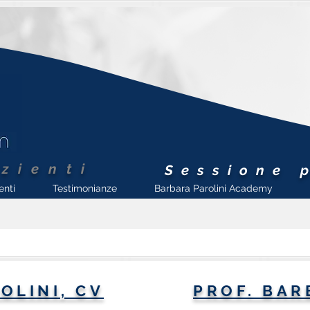
zienti
Sessione 
enti
Testimonianze
Barbara Parolini Academy
OLINI, CV
PROF. BAR