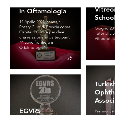
Thessa
Nuove frontiere
Vitreo
in Oftamologia
Schoo
14 Aprile 2022, serata al
Rotary Club di Brescia come
Giugno 201
Ospite d'Onore per dare
Tutor alla 
una relazione ai partecipanti
Vitreoretin
"Nuove frontiere in
Oftalmologia".
Turkis
Ophth
Assoc
EGVRS
Premio per 