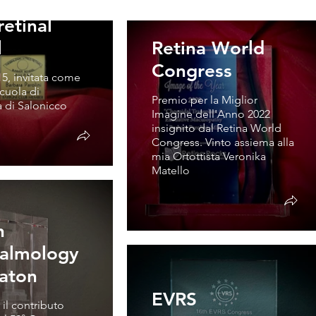
loniki
retinal
l
Retina World
Congress
5, invitata come
Scuola di
Premio per la Miglior
a di Salonicco
Imagine dell'Anno 2022
insignito dal Retina World
Congress. Vinto assiema alla
mia Ortottista Veronika
Matello
h
almology
iaton
EVRS
il contributo