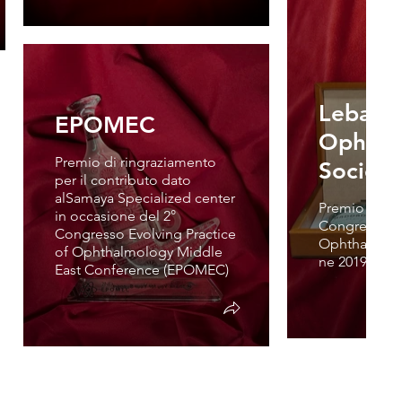
Lebane
EPOMEC
Ophtha
Premio di ringraziamento
Society
per il contributo dato
alSamaya Specialized center
Premio come 
in occasione del 2°
Congresso d
Congresso Evolving Practice
Ophthalmolog
of Ophthalmology Middle
ne 2019
East Conference (EPOMEC)