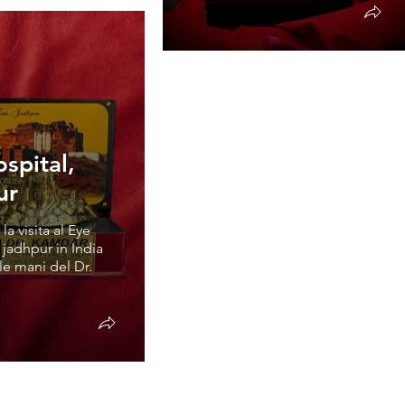
spital,
ur
la visita al Eye
 jadhpur in India
le mani del Dr.