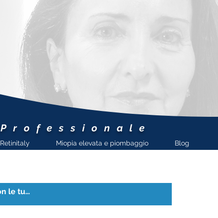
 Professionale
Retinitaly
Miopia elevata e piombaggio
Blog
European
VitreoRetinal
Society
La European VitreoRetinal
Society Ha insignito la