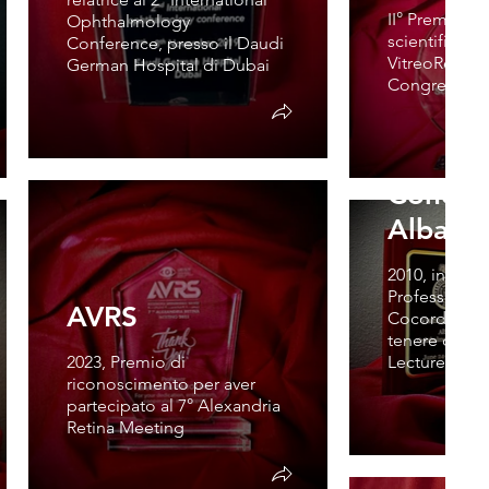
II° Premio per
Ophthalmology
scientifico a
Conference, presso il Daudi
VitreoRetinal
German Hospital di Dubai
Congress
Univers
Concor
Albania
2010, invitat
Professor all
AVRS
Cocordie di 
tenere due 
2023, Premio di
Lectures
riconoscimento per aver
partecipato al 7° Alexandria
Retina Meeting