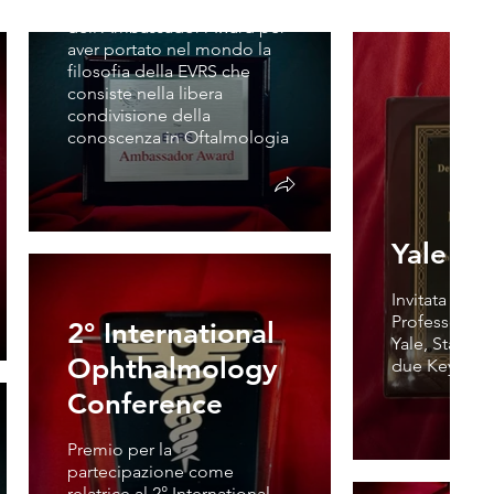
Dottoressa Parolini
dell'Ambassador Award per
aver portato nel mondo la
filosofia della EVRS che
consiste nella libera
condivisione della
conoscenza in Oftalmologia
Yale Un
Invitata come
Professor all'
2° International
Yale, Stati Un
Ophthalmology
due Keynote 
Conference
Premio per la
EVRS
partecipazione come
relatrice al 2° International