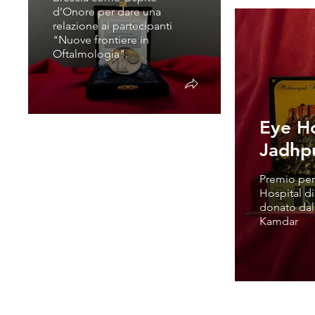
d'Onore per dare una
relazione ai partecipanti
"Nuove frontiere in
Oftalmologia".
Eye Ho
Jadhp
Premio per 
Hospital di
donato dal
Kamdar