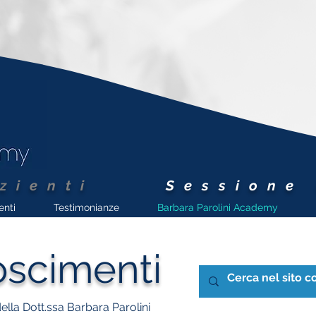
zienti
Sessione
enti
Testimonianze
Barbara Parolini Academy
oscimenti
della Dott.ssa Barbara Parolini