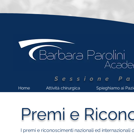
Sessione Pa
Home
Attività chirurgica
Spieghiamo ai Pazi
Premi e Ricon
I premi e riconoscimenti nazionali ed internazionali 