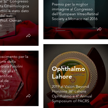
 al 52° Congresso
Premio per la miglior
età Oftalmologica
immagine al Congresso
remio è stato dato
dell'European VitreoRetinal
 del suo
Society a Monaco nel 2016
 Prof. Osman
niao
an
fica
acional de
mologia
noscimento per la
ione della
rbara Parolini
Ophthalmo
ice alla1°
Lahore
ntifica
nal de
gia
2019 al Vision Beyond
Horizons 38° Lahore
Ophthalmo e 4° Annual
Symposium of PACRS