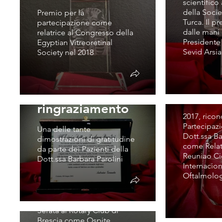
scientifico
della Soci
Premio per la
Turca. Il p
partecipazione come
dalle mani
relatrice al Congresso della
Presidente
Egyptian Vitreoretinal
1° Reu
Sevid Arsi
Society nel 2018
Cienti
Intern
Targa di
Oftal
ringraziamento
2017, rico
Partecipaz
Una delle tante
Dott.ssa Ba
dimostrazioni di gratitudine
come Relatr
da parte dei Pazienti della
Reuniao Cie
Dott.ssa Barbara Parolini
Internacio
Club Brescia
Oftalmolo
"Vittoria Alata"
Serata al Rotary Club di
Brescia come Ospite