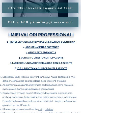
oltre 10k interventi eseguiti dal 1998
Oltre 400 piombaggi maculari
I MIEI VALORI PROFESSIONALI
1.
PROFESSIONALITÀ E PREPARAZIONE TECNICO-SCIENTIFICA
2.
AGGIORNAMENTO COSTANTE
3.
GENTILEZZA ED EMPATIA
4.
CONTATTO DIRETTO CON IL PAZIENTE
5.
FACILE COMUNICAZIONE E DIALOGO CON IL PAZIENTE
6.
IO E IL MIO TEAM A SUPPORTO DEL PAZIENTE
Esperienza. Studi. Ricerca. Interventi innovativi. Analisi costante dei miei
dati per verifica della appropriatezza degli interventi e terapie.
Aggiornamento costante attraverso la partecipazione come relatore o
moderatore a Congressi Nazionali ed Internazionali.
Gentilezza ed empatia perché il Paziente deve sentirsi a proprio agio,
anche quando non è facile sentirsi dare notizie inaspettate e indesiderate.
L'ascolto della malattia e delle prprie condizioni di disagio e sofferenza è
già una cura per il Paziente.
Il Paziente può contattarmi tramite
mail
o
cellulare