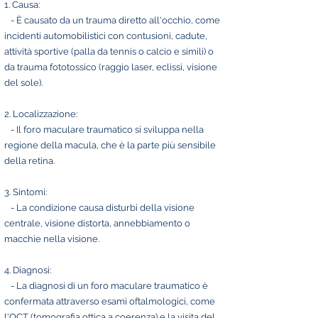
1. Causa:
- È causato da un trauma diretto all'occhio, come
incidenti automobilistici con contusioni, cadute,
attività sportive (palla da tennis o calcio e simili) o
da trauma fototossico (raggio laser, eclissi, visione
del sole).
2. Localizzazione:
- Il foro maculare traumatico si sviluppa nella
regione della macula, che è la parte più sensibile
della retina.
3. Sintomi:
- La condizione causa disturbi della visione
centrale, visione distorta, annebbiamento o
macchie nella visione.
4. Diagnosi:
- La diagnosi di un foro maculare traumatico è
confermata attraverso esami oftalmologici, come
l'OCT (tomografia ottica a coerenza) e la visita del