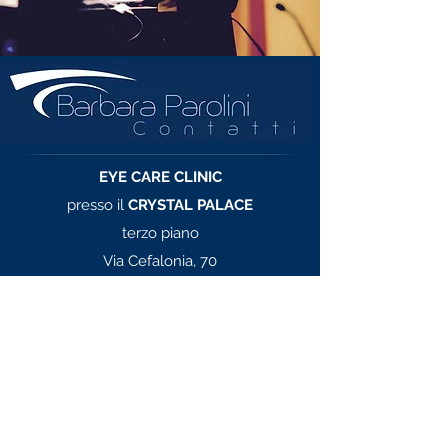
EYE CARE CLINIC
presso il
CRYSTAL PALACE
terzo piano
Via Cefalonia, 70
24124 - Brescia
Telefono
0302428343