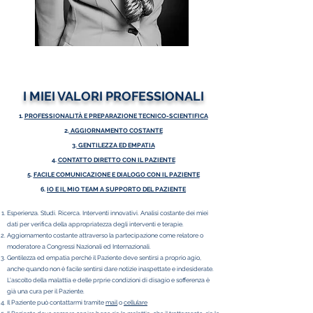
oltre 10k interventi eseguiti dal 1998
Oltre 400 piombaggi maculari
I MIEI VALORI PROFESSIONALI
1.
PROFESSIONALITÀ E PREPARAZIONE TECNICO-SCIENTIFICA
2.
AGGIORNAMENTO COSTANTE
3.
GENTILEZZA ED EMPATIA
4.
CONTATTO DIRETTO CON IL PAZIENTE
5.
FACILE COMUNICAZIONE E DIALOGO CON IL PAZIENTE
6.
IO E IL MIO TEAM A SUPPORTO DEL PAZIENTE
Esperienza. Studi. Ricerca. Interventi innovativi. Analisi costante dei miei
dati per verifica della appropriatezza degli interventi e terapie.
Aggiornamento costante attraverso la partecipazione come relatore o
moderatore a Congressi Nazionali ed Internazionali.
Gentilezza ed empatia perché il Paziente deve sentirsi a proprio agio,
anche quando non è facile sentirsi dare notizie inaspettate e indesiderate.
L'ascolto della malattia e delle prprie condizioni di disagio e sofferenza è
già una cura per il Paziente.
Il Paziente può contattarmi tramite
mail
o
cellulare