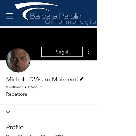
Altre azioni
Segui
Redattore
Michele D'Asaro Molmenti
0 Follower
0 Seguiti
Redattore
Profilo