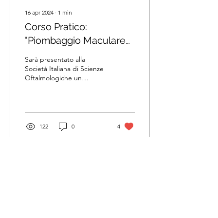
16 apr 2024
∙
1
min
Corso Pratico:
"Piombaggio Maculare
per la Maculopatia
Sarà presentato alla
Miopica Trattiva"
Società Italiana di Scienze
Oftalmologiche un
importante corso pratico
diretto dalla Dott.ssa
Barbara Parolini, una...
122
0
4